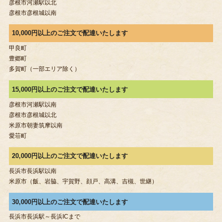
彦根市河瀬駅以北
彦根市彦根城以南
10,000円以上のご注文で配達いたします
甲良町
豊郷町
多賀町（一部エリア除く）
15,000円以上のご注文で配達いたします
彦根市河瀬駅以南
彦根市彦根城以北
米原市朝妻筑摩以南
愛荘町
20,000円以上のご注文で配達いたします
長浜市長浜駅以南
米原市（飯、岩脇、宇賀野、顔戸、高溝、吉槻、世継）
30,000円以上のご注文で配達いたします
長浜市長浜駅～長浜ICまで