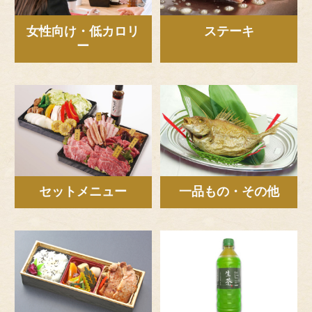
焼肉
女性向け・低カロリ
ステーキ
ー
ステーキ
肉幕の内
女性向け・低カロリー
一品もの・その他
皿盛り・オードブル
セットメニュー
セットメニュー
一品もの・その他
サイドメニュー
商品一覧
注文方法・配達エリア
キャンセルポリシー