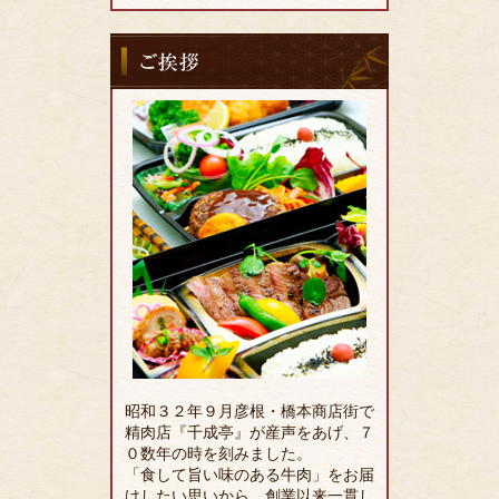
ご
挨
拶
昭和３２年９月彦根・橋本商店街で
精肉店『千成亭』が産声をあげ、７
０数年の時を刻みました。
「食して旨い味のある牛肉」をお届
けしたい思いから、創業以来一貫し