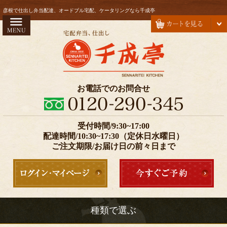
コ
HOME
彦根で仕出し弁当配達、オードブル宅配、ケータリングなら千成亭
ン
お弁当
テ
ン
会席
ツ
オードブル
へ
ス
注文方法・配達エリア
お電話でのお問合せ
キ
お気に入り
ッ
プ
受付時間/9:30~17:00
価格で選ぶ
配達時間/10:30~17:30（定休日水曜日）
999円以下
ご注文期限/お届け日の前々日まで
1000～1999円
2000～2999円
3000～4999円
種類で選ぶ
5000円以上