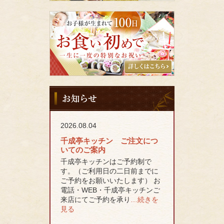
特
集
千
成
亭
キ
ッ
チ
ン
の
お
お
知
食
ら
い
せ
初
2026.08.04
め
千成亭キッチン ご注文につ
いてのご案内
千成亭キッチンはご予約制で
す。（ご利用日の二日前までに
ご予約をお願いいたします） お
電話・WEB・千成亭キッチンご
来店にてご予約を承り
…続きを
見る