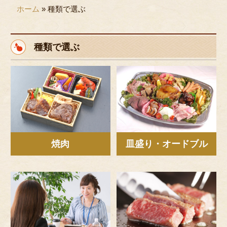
ホーム
»
種類で選ぶ
用途で選ぶ
接待・おもてなし
種類で選ぶ
会議・セミナー
パーティ
行楽・観光
法事・法要
ロケ・イベント
焼肉
皿盛り・オードブル
お子様のお祝い
お食い初め
慶事・お祝い
行事・地域の集まり
種類で選ぶ