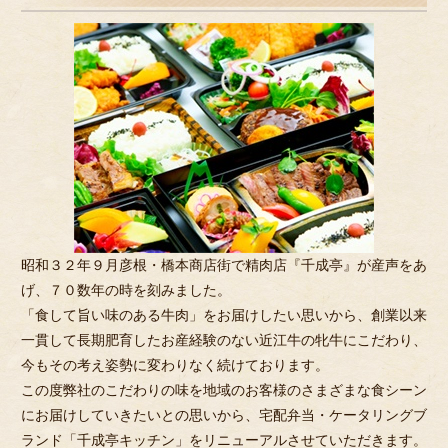
見
も
お
聞
か
せ
く
だ
さ
い。
昭和３２年９月彦根・橋本商店街で精肉店『千成亭』が産声をあ
げ、７０数年の時を刻みました。
「食して旨い味のある牛肉」をお届けしたい思いから、創業以来
一貫して長期肥育したお産経験のない近江牛の牝牛にこだわり、
今もその考え姿勢に変わりなく続けております。
この度弊社のこだわりの味を地域のお客様のさまざまな食シーン
にお届けしていきたいとの思いから、宅配弁当・ケータリングブ
ランド「千成亭キッチン」をリニューアルさせていただきます。