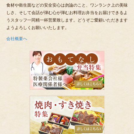
食材や衛生面などの安全安心は勿論のこと、ワンランク上の美味
しさ、そして会話が弾む心が弾むお料理お弁当をお届けできるよ
うスタッフ一同精一杯営業致します。どうぞご愛顧いただきます
ようよろしくお願いいたします。
会社概要へ
お
も
て
な
し
弁
当
特
焼
集
肉・
す
き
焼
き