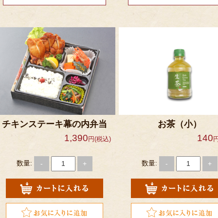
チキンステーキ幕の内弁当
お茶（小）
1,390
140
円(税込)
円
数量:
数量:
-
+
-
+