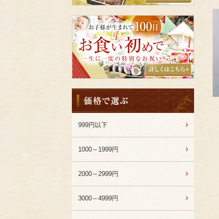
特
集
千
成
亭
キ
ッ
チ
ン
の
価
お
格
食
か
い
ら
999円以下
初
選
め
ぶ
1000～1999円
2000～2999円
Favorite
3000～4999円