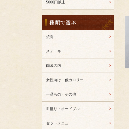
5000円以上
種
類
か
ら
焼肉
選
ぶ
ステーキ
肉幕の内
女性向け・低カロリー
一品もの・その他
皿盛り・オードブル
セットメニュー
Favorite