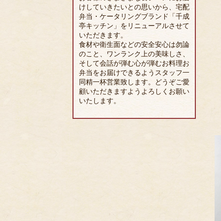
けしていきたいとの思いから、宅配
弁当・ケータリングブランド「千成
亭キッチン」をリニューアルさせて
いただきます。
食材や衛生面などの安全安心は勿論
のこと、ワンランク上の美味しさ、
そして会話が弾む心が弾むお料理お
弁当をお届けできるようスタッフ一
同精一杯営業致します。どうぞご愛
Favorite
顧いただきますようよろしくお願い
いたします。