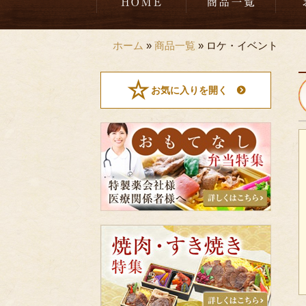
ホーム
»
商品一覧
»
ロケ・イベント
お気に入りを開く
お
も
て
な
し
弁
当
特
焼
集
肉・
す
き
焼
き