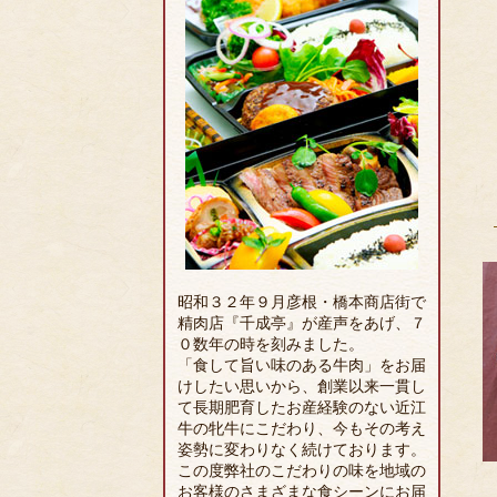
昭和３２年９月彦根・橋本商店街で
精肉店『千成亭』が産声をあげ、７
０数年の時を刻みました。
「食して旨い味のある牛肉」をお届
けしたい思いから、創業以来一貫し
て長期肥育したお産経験のない近江
牛の牝牛にこだわり、今もその考え
姿勢に変わりなく続けております。
この度弊社のこだわりの味を地域の
お客様のさまざまな食シーンにお届