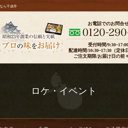
なら千成亭
皿盛り・オードブル
お弁当
お電話でのお問合
受付時間/9:30~17:0
配達時間/10:30~17:30（
ご注文期限/お届け日の前
ロケ・イベント