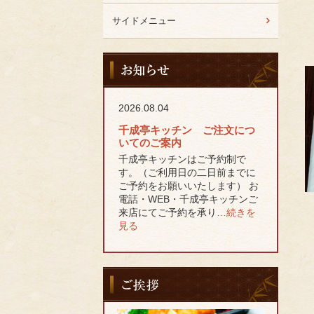
サイドメニュー
お
知
ら
せ
2026.08.04
千成亭キッチン ご注文につ
いてのご案内
千成亭キッチンはご予約制で
す。（ご利用日の二日前までに
ご予約をお願いいたします） お
電話・WEB・千成亭キッチンご
来店にてご予約を承り
…続きを
見る
ご
挨
拶