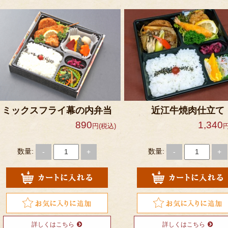
ミックスフライ幕の内弁当
近江牛焼肉仕立て
890
1,340
円(税込)
円
数量:
数量:
-
+
-
+
詳しくはこちら
詳しくはこちら