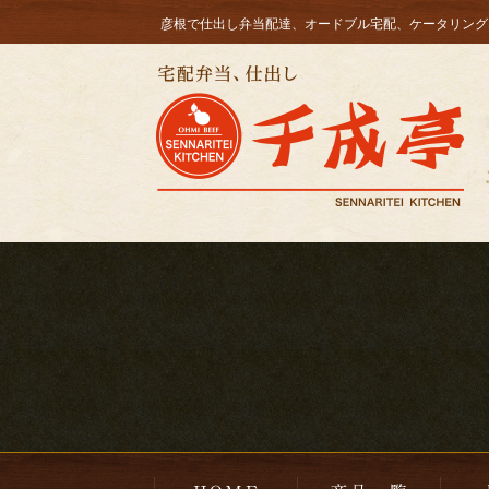
コ
彦根で仕出し弁当配達、オードブル宅配、ケータリング
ン
HOME
テ
ン
ツ
へ
ス
キ
ッ
プ