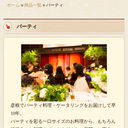
ホーム
»
商品一覧
»
パーティ
用途で選ぶ
接待・おもてなし
パーティ
会議・セミナー
パーティ
行楽・観光
法事・法要
ロケ・イベント
お子様のお祝い
お食い初め
彦根でパーティ料理・ケータリングをお届けして早
慶事・お祝い
10年。
行事・地域の集まり
パーティを彩る一口サイズのお料理から、もちろん
種類で選ぶ