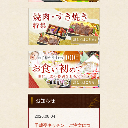
当
特
焼
集
肉・
す
き
焼
き
特
集
千
成
亭
キ
ッ
チ
ン
の
お
お
知
食
ら
い
せ
初
2026.08.04
め
千成亭キッチン ご注文につ