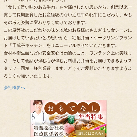
「食して旨い味のある牛肉」をお届けしたい思いから、創業以来一
貫して長期肥育したお産経験のない近江牛の牝牛にこだわり、今も
その考え姿勢に変わりなく続けております。
この度弊社のこだわりの味を地域のお客様のさまざまな食シーンに
お届けしていきたいとの思いから、宅配弁当・ケータリングブラン
ド「千成亭キッチン」をリニューアルさせていただきます。
食材や衛生面などの安全安心は勿論のこと、ワンランク上の美味し
さ、そして会話が弾む心が弾むお料理お弁当をお届けできるようス
タッフ一同精一杯営業致します。どうぞご愛顧いただきますようよ
ろしくお願いいたします。
会社概要へ
お
も
て
な
し
弁