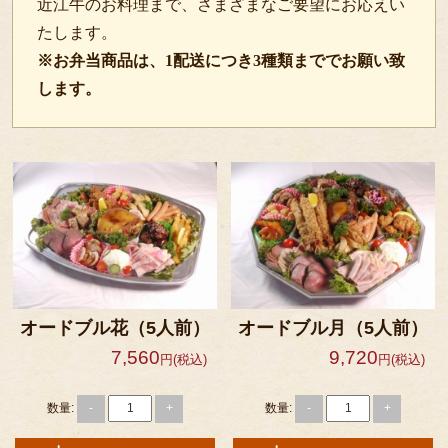
近江牛のお料理まで、さまざまなご要望にお応えい
たします。
焼肉
※お弁当商品は、1配送につき3種類まででお願い致
ステーキ
します。
肉幕の内
女性向け・低カロリー
一品もの・その他
皿盛り・オードブル
セットメニュー
サイドメニュー
オードブル花（5人前）
オードブル月（5人前）
商品一覧
7,560
9,720
円(税込)
円(税込)
注文方法・配達エリア
数量:
数量:
-
+
-
+
キャンセルポリシー