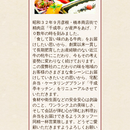
昭和３２年９月彦根・橋本商店街で
精肉店『千成亭』が産声をあげ、７
０数年の時を刻みました。
「食して旨い味のある牛肉」をお届
けしたい思いから、創業以来一貫し
て長期肥育したお産経験のない近江
牛の牝牛にこだわり、今もその考え
姿勢に変わりなく続けております。
この度弊社のこだわりの味を地域の
お客様のさまざまな食シーンにお届
けしていきたいとの思いから、宅配
弁当・ケータリングブランド「千成
亭キッチン」をリニューアルさせて
いただきます。
食材や衛生面などの安全安心は勿論
のこと、ワンランク上の美味しさ、
そして会話が弾む心が弾むお料理お
弁当をお届けできるようスタッフ一
同精一杯営業致します。どうぞご愛
顧いただきますようよろしくお願い