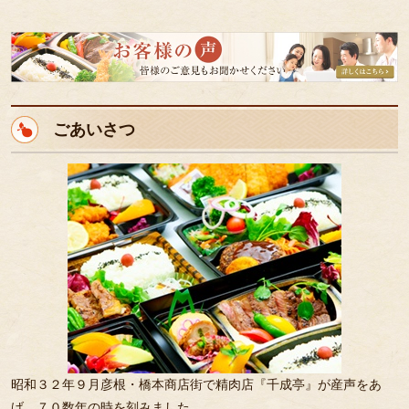
皆
様
の
ご
ごあいさつ
意
見
も
お
聞
か
せ
く
だ
さ
い。
昭和３２年９月彦根・橋本商店街で精肉店『千成亭』が産声をあ
げ、７０数年の時を刻みました。