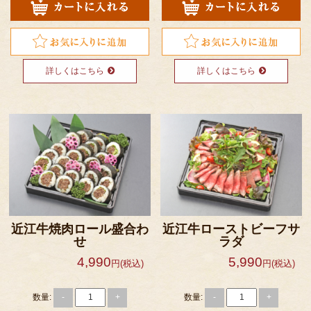
こだわり
お客様の声
お知らせ
詳しくはこちら
詳しくはこちら
おすすめランキング
会社概要
店舗情報
よくあるご質問
お問い合わせ
特定商取引法に基づく表記
近江牛焼肉ロール盛合わ
近江牛ローストビーフサ
せ
ラダ
サイトマップ
4,990
5,990
円(税込)
円(税込)
数量:
数量:
-
+
-
+