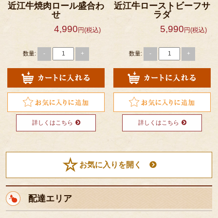
近江牛焼肉ロール盛合わ
近江牛ローストビーフサ
せ
ラダ
4,990
5,990
円(税込)
円(税込)
数量:
数量:
-
+
-
+
詳しくはこちら
詳しくはこちら
お気に入りを開く
配達エリア