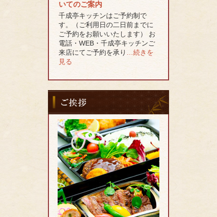
いてのご案内
千成亭キッチンはご予約制で
す。（ご利用日の二日前までに
ご予約をお願いいたします） お
電話・WEB・千成亭キッチンご
来店にてご予約を承り
…続きを
見る
ご
挨
拶