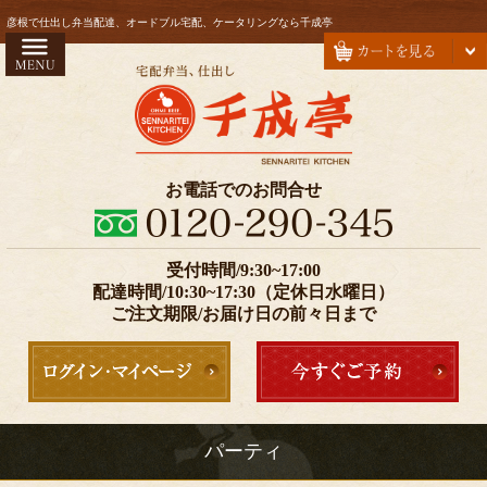
コ
HOME
彦根で仕出し弁当配達、オードブル宅配、ケータリングなら千成亭
ン
お弁当
テ
ン
会席
ツ
オードブル
へ
ス
注文方法・配達エリア
お電話でのお問合せ
キ
お気に入り
ッ
プ
受付時間/9:30~17:00
価格で選ぶ
配達時間/10:30~17:30（定休日水曜日）
999円以下
ご注文期限/お届け日の前々日まで
1000～1999円
2000～2999円
3000～4999円
パーティ
5000円以上