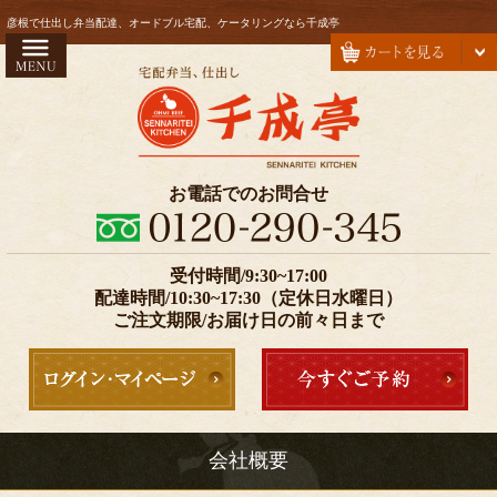
コ
HOME
彦根で仕出し弁当配達、オードブル宅配、ケータリングなら千成亭
ン
お弁当
テ
ン
会席
ツ
オードブル
へ
ス
注文方法・配達エリア
お電話でのお問合せ
キ
お気に入り
ッ
プ
受付時間/9:30~17:00
価格で選ぶ
配達時間/10:30~17:30（定休日水曜日）
999円以下
ご注文期限/お届け日の前々日まで
1000～1999円
2000～2999円
3000～4999円
会社概要
5000円以上