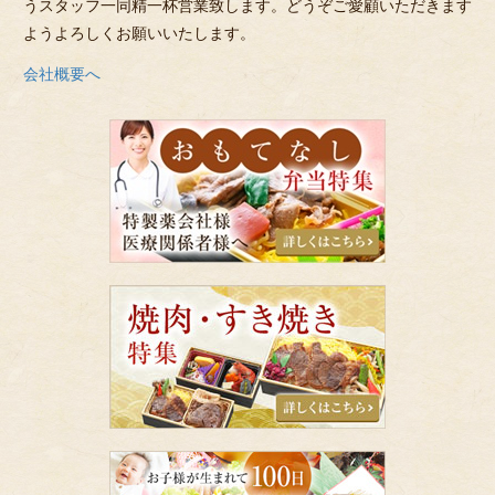
うスタッフ一同精一杯営業致します。どうぞご愛顧いただきます
ようよろしくお願いいたします。
会社概要へ
お
も
て
な
し
弁
当
特
焼
集
肉・
す
き
焼
き
特
集
千
成