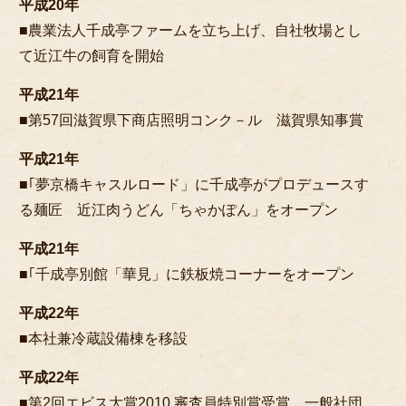
平成20年
■農業法人千成亭ファームを立ち上げ、自社牧場とし
て近江牛の飼育を開始
平成21年
■第57回滋賀県下商店照明コンク－ル 滋賀県知事賞
平成21年
■｢夢京橋キャスルロード」に千成亭がプロデュースす
る麺匠 近江肉うどん「ちゃかぽん」をオープン
平成21年
■｢千成亭別館「華見」に鉄板焼コーナーをオープン
平成22年
■本社兼冷蔵設備棟を移設
平成22年
■第2回エビス大賞2010 審査員特別賞受賞 一般社団