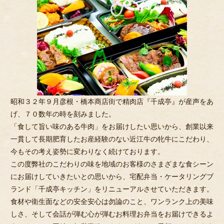
お
聞
か
せ
く
だ
さ
い。
昭和３２年９月彦根・橋本商店街で精肉店『千成亭』が産声をあ
げ、７０数年の時を刻みました。
「食して旨い味のある牛肉」をお届けしたい思いから、創業以来
一貫して長期肥育したお産経験のない近江牛の牝牛にこだわり、
今もその考え姿勢に変わりなく続けております。
この度弊社のこだわりの味を地域のお客様のさまざまな食シーン
にお届けしていきたいとの思いから、宅配弁当・ケータリングブ
ランド「千成亭キッチン」をリニューアルさせていただきます。
食材や衛生面などの安全安心は勿論のこと、ワンランク上の美味
しさ、そして会話が弾む心が弾むお料理お弁当をお届けできるよ