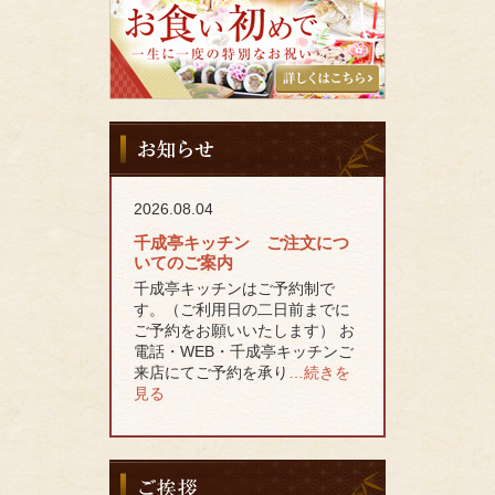
亭
キ
ッ
チ
ン
の
お
お
知
食
ら
い
せ
初
2026.08.04
め
千成亭キッチン ご注文につ
いてのご案内
千成亭キッチンはご予約制で
す。（ご利用日の二日前までに
ご予約をお願いいたします） お
電話・WEB・千成亭キッチンご
来店にてご予約を承り
…続きを
見る
ご
挨