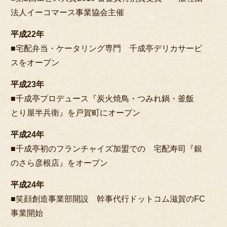
法人イーコマース事業協会主催
平成22年
■宅配弁当・ケータリング専門 千成亭デリカサービ
スをオープン
平成23年
■千成亭プロデュース『炭火焼鳥・つみれ鍋・釜飯
とり屋半兵衛』を戸賀町にオープン
平成24年
■千成亭初のフランチャイズ加盟での 宅配寿司『銀
のさら彦根店』をオープン
平成24年
■笑顔創造事業部開設 幹事代行ドットコム滋賀のFC
事業開始