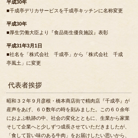
平成30年
■千成亭デリカサービスを千成亭キッチンに名称変更
平成30年
■厚生労働大臣より『食品衛生優良施設』表彰
平成31年3月1日
■社名を「株式会社 千成亭」から「株式会社 千成
亭風土」に変更
代表者挨拶
昭和３２年９月彦根・橋本商店街で精肉店『千成亭』が
産声をあげ、６０数年の時を刻みました。この６０余年
におよぶ軌跡の中、社会の変化とともに、生業から家業
そして企業へと少しずつ成長させていただきましたが、
「食して旨い味のある牛肉」をお届けしたい思いから、