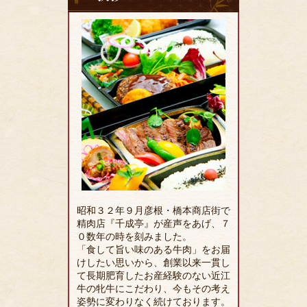
拶
昭和３２年９月彦根・橋本商店街で
精肉店『千成亭』が産声をあげ、７
０数年の時を刻みました。
「食して旨い味のある牛肉」をお届
けしたい思いから、創業以来一貫し
て長期肥育したお産経験のない近江
牛の牝牛にこだわり、今もその考え
姿勢に変わりなく続けております。