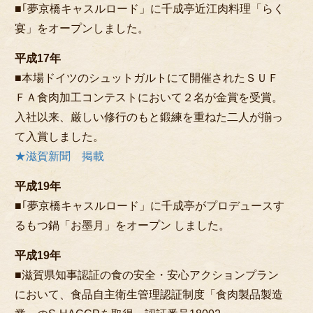
■｢夢京橋キャスルロード」に千成亭近江肉料理「らく
宴」をオープンしました。
平成17年
■本場ドイツのシュットガルトにて開催されたＳＵＦ
ＦＡ食肉加工コンテストにおいて２名が金賞を受賞。
入社以来、厳しい修行のもと鍛練を重ねた二人が揃っ
て入賞しました。
★滋賀新聞 掲載
平成19年
■｢夢京橋キャスルロード」に千成亭がプロデュースす
るもつ鍋「お墨月」をオープン しました。
平成19年
■滋賀県知事認証の食の安全・安心アクションプラン
において、食品自主衛生管理認証制度「食肉製品製造