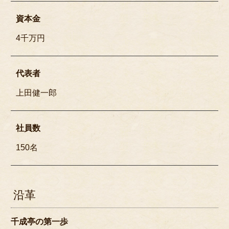
資本金
焼肉
4千万円
ステーキ
肉幕の内
代表者
女性向け・低カロリー
上田健一郎
一品もの・その他
皿盛り・オードブル
社員数
セットメニュー
150名
サイドメニュー
商品一覧
沿革
注文方法・配達エリア
キャンセルポリシー
千成亭の第一歩