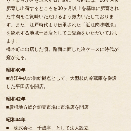
り・柔らかさを追求するために一般的には、28ヶ月位
肥育し出荷するところを30ヶ月以上を基準に肥育され
た牛肉をご賞味いただけるよう努力いたしておりま
す。また、江戸時代より伝承された「近江肉味噌漬」
を継承する地域一番店としてご愛顧をいただいており
ます。
橋本町に出店した頃。路面に面した冷ケースに時代が
窺がえる。
昭和40年
■近江牛肉の供給拠点として、大型枝肉冷蔵庫を併設
した平田店を開店。
昭和42年
■彦根地方総合卸売市場に市場店を開店
昭和44年
■「株式会社 千成亭」として法人設立