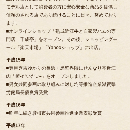
モデル店として消費者の方に安心安全な商品を提供し
信頼のされる店であり続けることに日々、努めており
ます。
■オンラインショップ「熟成近江牛と自家製ハムの専
門店 千成亭」をオープン。その後、ショッピングモ
ール「楽天市場」「Yahooショップ」に出店。
平成15年
■豊臣秀吉ゆかりの長浜・黒壁界隈にせんなり亭近江
肉「橙-だいだい-」をオープンしました。
■男女共同参画の取り組みに対し均等推進企業滋賀県
労働局長優良賞受賞
平成16年
■昨年に続き彦根市共同参画推進企業表彰受賞
平成17年