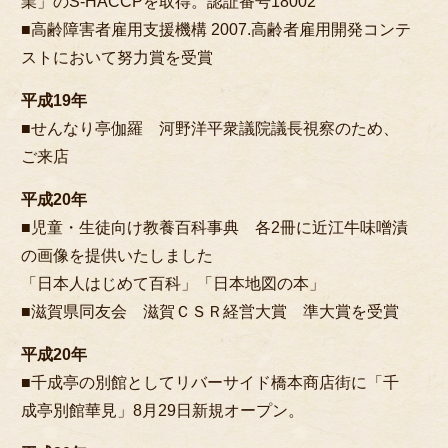
業」のS-HACCPを取得。認証番号18002
■高齢障害者雇用支援機構 2007.高齢者雇用開発コンテ
ストにおいて努力賞を受賞
平成19年
■せんなり亭伽羅 河野洋平衆議院議長視察のため、
ご来店
平成20年
■児童・生徒向け教養百科事典 各2冊に近江牛味噌漬
の画像を提供いたしました
「日本人はじめて百科」「日本地図の本」
■滋賀県同友会 滋賀ＣＳＲ経営大賞 準大賞を受賞
平成20年
■千成亭の別館としてリバーサイド橋本商店街に「千
成亭別館華見」8月29日新規オープン。