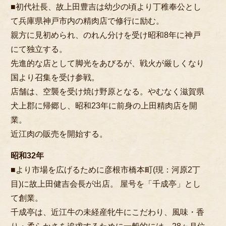
こだわり
■初代社長、故上田豊吉は幼少の頃より丁稚奉公とし
て兵庫県神戸市内の精肉店で修行に励む。
お客様の声
親方に見初められ、のれん分けを受け昭和8年に神戸
お知らせ
にて独立する。
おすすめランキング
先進的な店として脚光をあびるが、戦火が厳しくなり
国より召集を受け参戦。
会社概要
店舗は、空襲を受け焼け野原となる。やむなく滋賀県
店舗情報
犬上郡に帰郷し、昭和23年に前身の上田精肉店を開
よくあるご質問
業。
近江肉の販売を開始する。
お問い合わせ
昭和32年
特定商取引法に基づく表記
■より市場を広げるために彦根市橋本町(現：河原2丁
サイトマップ
目)に故上田健吉会長が出店。 屋号を「千成亭」とし
て創業。
千成亭は、近江牛の未経産牝牛にこだわり、風味・香