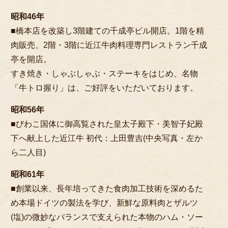
昭和46年
■橋本店を改築し3階建ての千成亭ビル開店。1階を精
肉販売、2階・3階に近江牛肉料理専門レストラン千成
亭を開店。
すき焼き・しゃぶしゃぶ・ステーキをはじめ、名物
「牛トロ握り」は、ご好評をいただいております。
昭和56年
■びわこ国体に御高覧された皇太子殿下・美智子妃殿
下へ献上した近江牛 初代：上田豊吉(中央写真・左か
ら二人目)
昭和61年
■創業以来、長年培ってきた食肉加工技術を深めるた
め本場ドイツの製法を学び、新鮮な原料肉とザルツ
(塩)の微妙なバランスで支えられた本物のハム・ソー