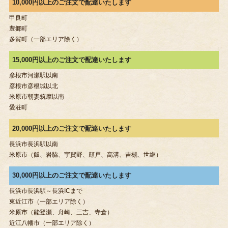
10,000円以上のご注文で配達いたします
甲良町
豊郷町
多賀町（一部エリア除く）
15,000円以上のご注文で配達いたします
彦根市河瀬駅以南
彦根市彦根城以北
米原市朝妻筑摩以南
愛荘町
20,000円以上のご注文で配達いたします
長浜市長浜駅以南
米原市（飯、岩脇、宇賀野、顔戸、高溝、吉槻、世継）
30,000円以上のご注文で配達いたします
長浜市長浜駅～長浜ICまで
東近江市（一部エリア除く）
米原市（能登瀬、舟崎、三吉、寺倉）
近江八幡市（一部エリア除く）