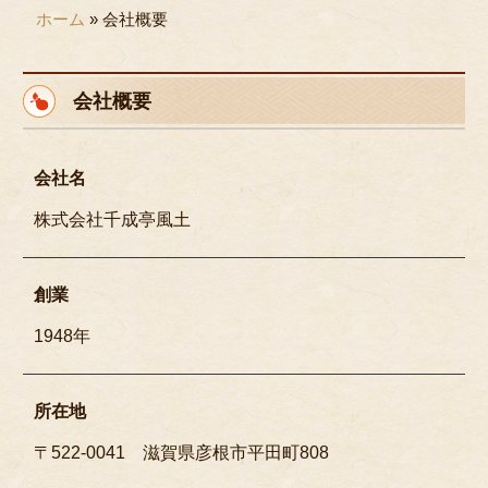
ホーム
»
会社概要
用途で選ぶ
接待・おもてなし
会社概要
会議・セミナー
パーティ
会社名
行楽・観光
株式会社千成亭風土
法事・法要
ロケ・イベント
創業
お子様のお祝い
1948年
お食い初め
慶事・お祝い
所在地
行事・地域の集まり
〒522-0041 滋賀県彦根市平田町808
種類で選ぶ