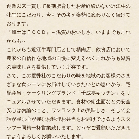
創業以来一貫して長期肥育したお産経験のない近江牛の
牝牛にこだわり、今もその考え姿勢に変わりなく続けて
おります。
『風土はＦＯＯＤ』～滋賀のおいしさ、いままでもこれ
からも～
これからも近江牛専門店として精肉店、飲食店において
農家の自信作を地域の自慢に変えるべくこれからも滋賀
の美味しさを提供していく所存です。
さて、この度弊社のこだわりの味を地域のお客様のさま
ざまな食シーンにお届けしていきたいとの思いから、宅
配弁当・ケータリングブランド「千成亭キッチン」をリ
ニュアルさせていただきます。食材や衛生面などの安全
安心は勿論のこと、ワンランク上の美味しさ、そして会
話が弾む心が弾むお料理お弁当をお届けできるようスタ
ッフ一同精一杯営業致します。どうぞご愛顧いただきま
すようよろしくお願いいたします。