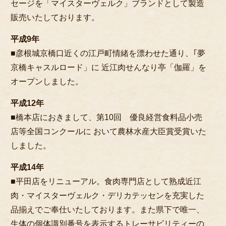
セージを「マイスターヴェルク」ブランドとして製造
販売いたしております。
平成9年
■彦根城京橋口近くの江戸町情緒を漂わせた通り、｢夢
京橋キャスルロード」に 近江肉せんなり亭「伽羅」を
オープンしました。
平成12年
■橋本店におきまして、第10回 優良経営食料品小売
店等全国コンクールに おいて農林水産大臣賞受賞いた
しました。
平成14年
■平田店をリニューアル。食肉専門店として熟成近江
肉・マイスターヴェルク・デリカテッセンを充実した
品揃えでご奉仕いたしております。また県下で唯一、
生体の個体識別番号を表示するトレーサビリティーの