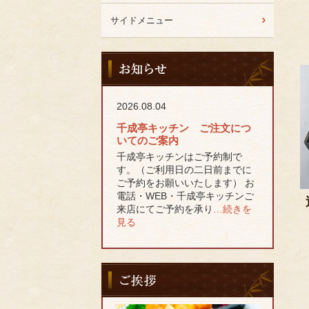
サイドメニュー
お
知
ら
せ
2026.08.04
千成亭キッチン ご注文につ
いてのご案内
千成亭キッチンはご予約制で
す。（ご利用日の二日前までに
ご予約をお願いいたします） お
電話・WEB・千成亭キッチンご
来店にてご予約を承り
…続きを
見る
ご
挨
拶