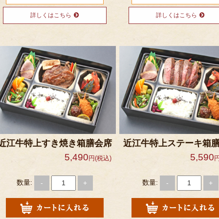
詳しくはこちら
詳しくはこちら
近江牛特上すき焼き箱膳会席
近江牛特上ステーキ箱
5,490
5,590
円(税込)
円
数量:
数量:
-
+
-
+