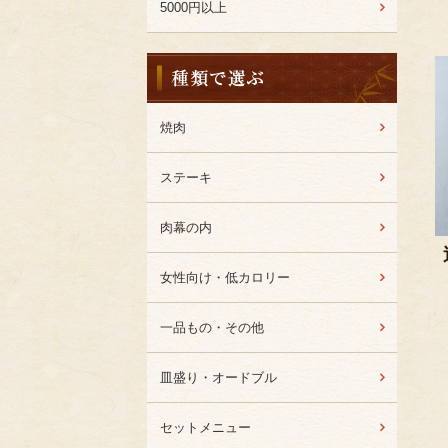
5000円以上
種
類
か
ら
焼肉
選
ぶ
ステーキ
肉幕の内
女性向け・低カロリー
一品もの・その他
皿盛り・オードブル
セットメニュー
Favorite