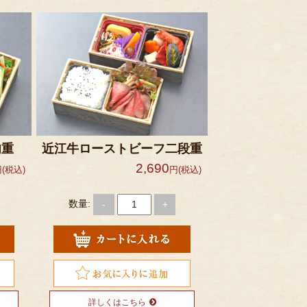
肉重
近江牛ローストビーフ二段重
2,690
(税込)
円(税込)
数量:
-
+
詳しくはこちら