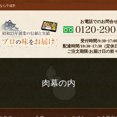
なら千成亭
皿盛り・オードブル
お弁当
お電話でのお問合
受付時間/9:30~17:0
配達時間/10:30~17:30（
ご注文期限/お届け日の前
肉幕の内