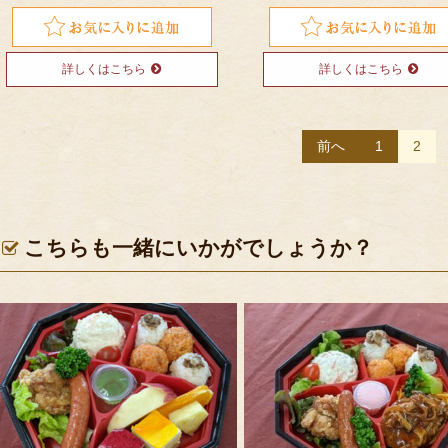
詳しくはこちら
詳しくはこちら
投
前へ
1
2
稿
ナ
ビ
こちらも一緒にいかがでしょうか？
ゲ
ー
シ
ョ
ン