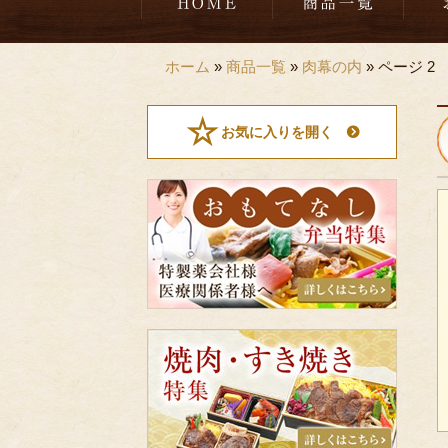
ホーム
»
商品一覧
»
肉幕の内
»
ページ 2
お気に入りを開く
お
も
て
な
し
弁
当
特
焼
集
肉・
す
き
焼
き