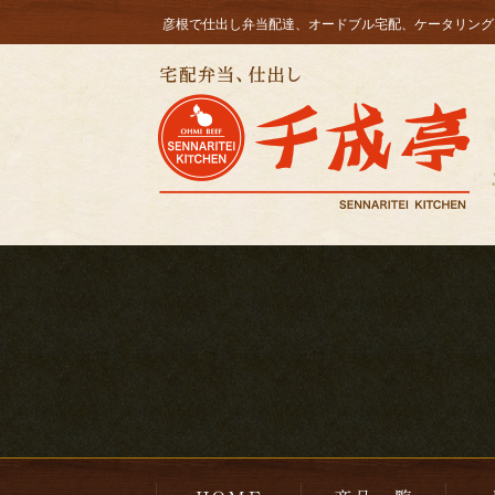
コ
彦根で仕出し弁当配達、オードブル宅配、ケータリング
ン
HOME
テ
ン
ツ
へ
ス
キ
ッ
プ