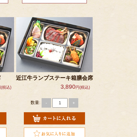
席
近江牛ランプステーキ箱膳会席
3,890
(税込)
円(税込)
数量:
-
+