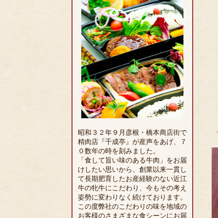
昭和３２年９月彦根・橋本商店街で
精肉店『千成亭』が産声をあげ、７
０数年の時を刻みました。
「食して旨い味のある牛肉」をお届
けしたい思いから、創業以来一貫し
て長期肥育したお産経験のない近江
牛の牝牛にこだわり、今もその考え
姿勢に変わりなく続けております。
この度弊社のこだわりの味を地域の
お客様のさまざまな食シーンにお届