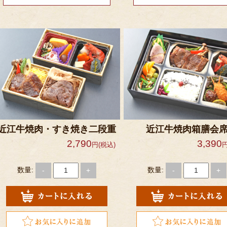
近江牛焼肉・すき焼き二段重
近江牛焼肉箱膳会
2,790
3,390
円(税込)
円
数量:
数量:
-
+
-
+