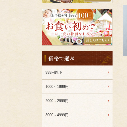
特
集
千
成
亭
キ
ッ
チ
ン
の
価
お
格
食
か
い
ら
999円以下
初
選
め
ぶ
1000～1999円
2000～2999円
Favorite
3000～4999円