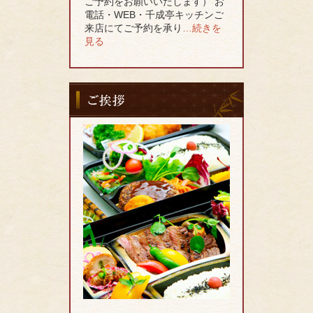
ご予約をお願いいたします） お
電話・WEB・千成亭キッチンご
来店にてご予約を承り
…続きを
見る
ご
挨
拶