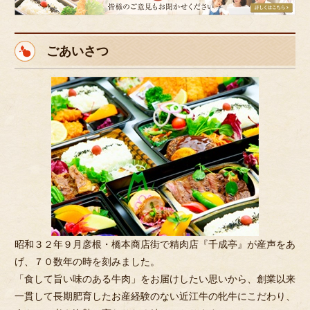
様
の
ご
ごあいさつ
意
見
も
お
聞
か
せ
く
だ
さ
い。
昭和３２年９月彦根・橋本商店街で精肉店『千成亭』が産声をあ
げ、７０数年の時を刻みました。
「食して旨い味のある牛肉」をお届けしたい思いから、創業以来
一貫して長期肥育したお産経験のない近江牛の牝牛にこだわり、