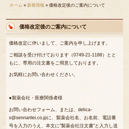
ホーム
»
新着情報
»
価格改定後のご案内について
用途で選ぶ
接待・おもてなし
価格改定後のご案内について
会議・セミナー
パーティ
価格改定に伴いまして、ご案内を申し上げます。
行楽・観光
ご相談を受け付けております（0749-21-1188）とと
もに、専用の注文書をご用意しております。
法事・法要
ロケ・イベント
お気軽にお問い合わせください。
お子様のお祝い
お食い初め
●製薬会社・医療関係者様
慶事・お祝い
お問い合わせフォーム、または、delica-
s@sennaritei.co.jpに、製薬会社名、お名前、電話番
行事・地域の集まり
号を入力のうえ、本文に”製薬会社注文書”と入力し送
種類で選ぶ