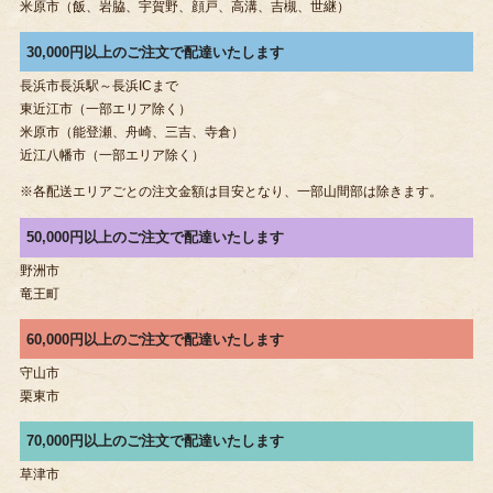
米原市（飯、岩脇、宇賀野、顔戸、高溝、吉槻、世継）
30,000円以上のご注文で配達いたします
長浜市長浜駅～長浜ICまで
東近江市（一部エリア除く）
米原市（能登瀬、舟崎、三吉、寺倉）
近江八幡市（一部エリア除く）
※各配送エリアごとの注文金額は目安となり、一部山間部は除きます。
50,000円以上のご注文で配達いたします
野洲市
竜王町
60,000円以上のご注文で配達いたします
守山市
栗東市
70,000円以上のご注文で配達いたします
草津市