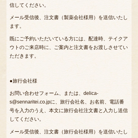
信してください。
焼肉
メール受信後、注文書（製薬会社様用）を送信いたし
ステーキ
ます。
肉幕の内
既にご予約いただいている方には、配達時、テイクア
女性向け・低カロリー
ウトのご来店時に、ご案内と注文書をお渡しさせてい
ただきます。
一品もの・その他
皿盛り・オードブル
●旅行会社様
セットメニュー
お問い合わせフォーム、または、delica-
サイドメニュー
s@sennaritei.co.jpに、旅行会社名、お名前、電話番
商品一覧
号を入力のうえ、本文に旅行会社注文書と入力し送信
注文方法・配達エリア
してください。
キャンセルポリシー
メール受信後、注文書（旅行会社様用）を送信いたし