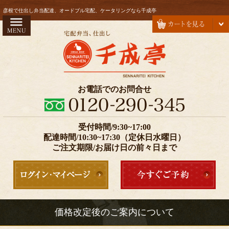
コ
HOME
彦根で仕出し弁当配達、オードブル宅配、ケータリングなら千成亭
ン
お弁当
テ
ン
会席
ツ
オードブル
へ
ス
注文方法・配達エリア
お電話でのお問合せ
キ
お気に入り
ッ
プ
受付時間/9:30~17:00
価格で選ぶ
配達時間/10:30~17:30（定休日水曜日）
999円以下
ご注文期限/お届け日の前々日まで
1000～1999円
2000～2999円
3000～4999円
価格改定後のご案内について
5000円以上