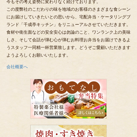
今もその考え姿勢に変わりなく続けております。
この度弊社のこだわりの味を地域のお客様のさまざまな食シーン
にお届けしていきたいとの思いから、宅配弁当・ケータリングブ
ランド「千成亭キッチン」をリニューアルさせていただきます。
食材や衛生面などの安全安心は勿論のこと、ワンランク上の美味
しさ、そして会話が弾む心が弾むお料理お弁当をお届けできるよ
うスタッフ一同精一杯営業致します。どうぞご愛顧いただきます
ようよろしくお願いいたします。
会社概要へ
お
も
て
な
し
弁
当
特
焼
集
肉・