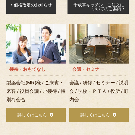
投
価格改定のお知らせ
千成亭キッチン ご注文に
ついてのご案内
稿
ナ
ビ
ゲ
ー
シ
ョ
接待・おもてなし
会議・セミナー
ン
製薬会社(MR)様 / ご来賓・
会議 / 研修 / セミナー / 説明
来客 / 役員会議 / ご接待 / 特
会 / 学校・ＰＴＡ / 役所 / 町
別な会合
内会
詳しくはこちら
詳しくはこちら