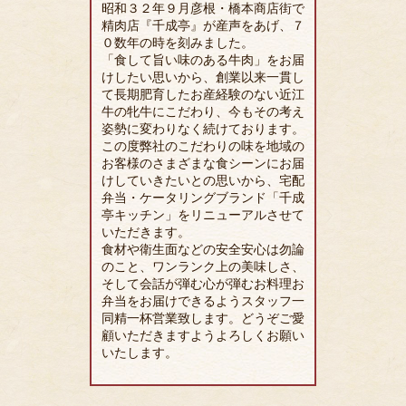
昭和３２年９月彦根・橋本商店街で
精肉店『千成亭』が産声をあげ、７
０数年の時を刻みました。
「食して旨い味のある牛肉」をお届
けしたい思いから、創業以来一貫し
て長期肥育したお産経験のない近江
牛の牝牛にこだわり、今もその考え
姿勢に変わりなく続けております。
この度弊社のこだわりの味を地域の
お客様のさまざまな食シーンにお届
けしていきたいとの思いから、宅配
弁当・ケータリングブランド「千成
亭キッチン」をリニューアルさせて
いただきます。
食材や衛生面などの安全安心は勿論
のこと、ワンランク上の美味しさ、
そして会話が弾む心が弾むお料理お
弁当をお届けできるようスタッフ一
同精一杯営業致します。どうぞご愛
顧いただきますようよろしくお願い
いたします。