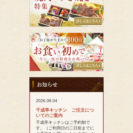
す
き
焼
き
特
集
千
成
亭
キ
ッ
チ
ン
の
お
お
知
食
ら
い
せ
初
2026.08.04
め
千成亭キッチン ご注文につ
いてのご案内
千成亭キッチンはご予約制で
す。（ご利用日の二日前までに