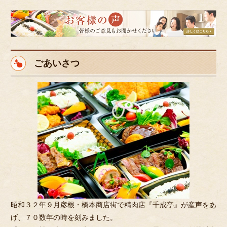
皆
様
の
ご
ごあいさつ
意
見
も
お
聞
か
せ
く
だ
さ
い。
昭和３２年９月彦根・橋本商店街で精肉店『千成亭』が産声をあ
げ、７０数年の時を刻みました。