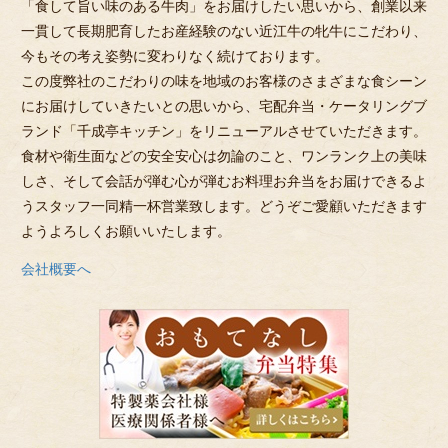
「食して旨い味のある牛肉」をお届けしたい思いから、創業以来
一貫して長期肥育したお産経験のない近江牛の牝牛にこだわり、
今もその考え姿勢に変わりなく続けております。
この度弊社のこだわりの味を地域のお客様のさまざまな食シーン
にお届けしていきたいとの思いから、宅配弁当・ケータリングブ
ランド「千成亭キッチン」をリニューアルさせていただきます。
食材や衛生面などの安全安心は勿論のこと、ワンランク上の美味
しさ、そして会話が弾む心が弾むお料理お弁当をお届けできるよ
うスタッフ一同精一杯営業致します。どうぞご愛顧いただきます
ようよろしくお願いいたします。
会社概要へ
お
も
て
な
し
弁
当