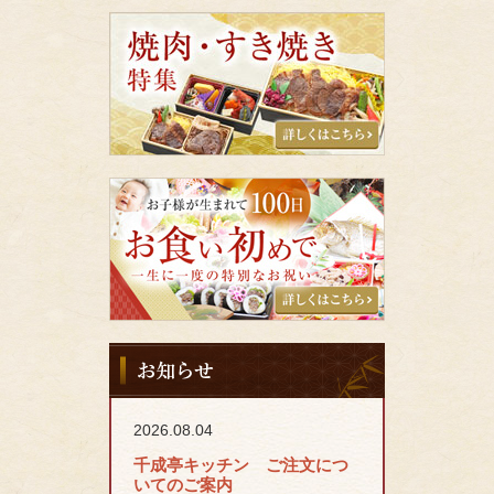
特
焼
集
肉・
す
き
焼
き
特
集
千
成
亭
キ
ッ
チ
ン
の
お
お
知
食
ら
い
せ
初
2026.08.04
め
千成亭キッチン ご注文につ
いてのご案内