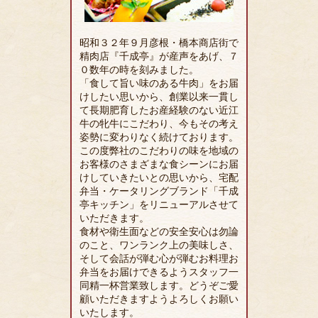
昭和３２年９月彦根・橋本商店街で
精肉店『千成亭』が産声をあげ、７
０数年の時を刻みました。
「食して旨い味のある牛肉」をお届
けしたい思いから、創業以来一貫し
て長期肥育したお産経験のない近江
牛の牝牛にこだわり、今もその考え
姿勢に変わりなく続けております。
この度弊社のこだわりの味を地域の
お客様のさまざまな食シーンにお届
けしていきたいとの思いから、宅配
弁当・ケータリングブランド「千成
亭キッチン」をリニューアルさせて
いただきます。
食材や衛生面などの安全安心は勿論
のこと、ワンランク上の美味しさ、
そして会話が弾む心が弾むお料理お
弁当をお届けできるようスタッフ一
同精一杯営業致します。どうぞご愛
顧いただきますようよろしくお願い
いたします。