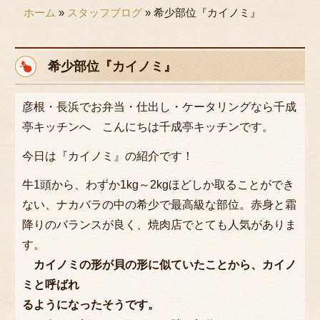
ホーム
»
スタッフブログ
»
希少部位『カイノミ』
用途で選ぶ
接待・おもてなし
希少部位『カイノミ』
会議・セミナー
パーティ
彦根・長浜でお弁当・仕出し・ケータリングなら千成
亭キッチンへ こんにちは千成亭キッチンです。
行楽・観光
今日は『カイノミ』の紹介です！
法事・法要
ロケ・イベント
牛1頭から、わずか1kg～2kgほどしか取ることができ
ない、ナカバラの中の希少で最高級な部位。赤身と霜
お子様のお祝い
降りのバランスが良く、焼肉店でとても人気がありま
お食い初め
す。
カイノミの形が貝の形に似ていたことから、カイノ
慶事・お祝い
ミと呼ばれ
行事・地域の集まり
るようになったそうです。
種類で選ぶ