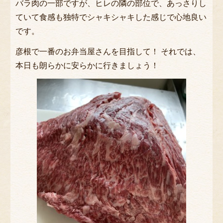
バラ肉の一部ですが、ヒレの隣の部位で、あっさりし
ていて食感も独特でシャキシャキした感じで心地良い
焼肉
です。
ステーキ
彦根で一番のお弁当屋さんを目指して！ それでは、
肉幕の内
本日も朗らかに安らかに行きましょう！
女性向け・低カロリー
一品もの・その他
皿盛り・オードブル
セットメニュー
サイドメニュー
商品一覧
注文方法・配達エリア
キャンセルポリシー