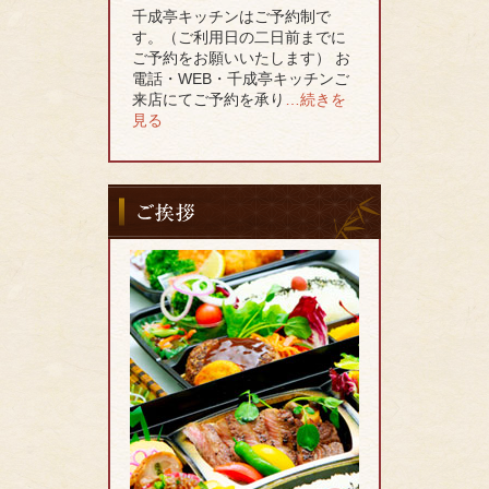
千成亭キッチンはご予約制で
す。（ご利用日の二日前までに
ご予約をお願いいたします） お
電話・WEB・千成亭キッチンご
来店にてご予約を承り
…続きを
見る
ご
挨
拶