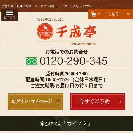
コ
HOME
彦根で仕出し弁当配達、オードブル宅配、ケータリングなら千成亭
ン
お弁当
テ
ン
会席
ツ
オードブル
へ
ス
注文方法・配達エリア
お電話でのお問合せ
キ
お気に入り
ッ
プ
受付時間/9:30~17:00
価格で選ぶ
配達時間/10:30~17:30（定休日水曜日）
999円以下
ご注文期限/お届け日の前々日まで
1000～1999円
2000～2999円
3000～4999円
希少部位『カイノミ』
5000円以上